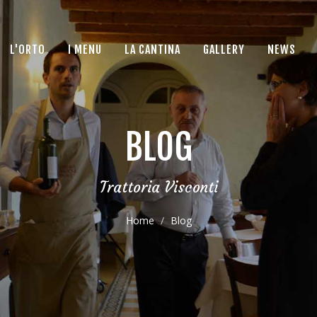
L'ORTO
I MENU
LA CANTINA
GALLERY
NEWS
BLOG
Trattoria Visconti
Home
Blog