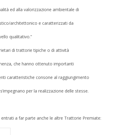
alità ed alla valorizzazione ambientale di
istico/architettonico e caratterizzati da
llo qualitativo.”
etari di trattorie tipiche o di attività
rtenenza, che hanno ottenuto importanti
venti caratteristiche consone al raggiungimento
e s’impegnano per la realizzazione delle stesse.
entrati a far parte anche le altre Trattorie Premiate: