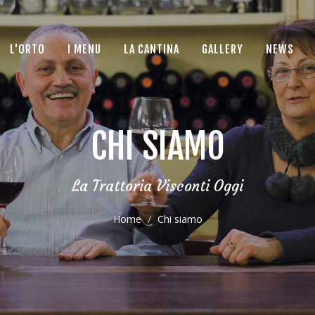
L'ORTO
I MENU
LA CANTINA
GALLERY
NEWS
CHI SIAMO
La Trattoria Visconti Oggi
Home
Chi siamo