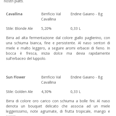
nostri piatti.
Cavallina
Birrificio Val
Endine Gaiano - Bg
Cavallina
Stile: Blonde Ale
5,20%
0,33 L
Birra ad alta fermentazione dal colore giallo paglierino, con
una schiuma bianca, fine e persistente. Al naso sentori di
miele e malto leggero, a seguire aromi erbacei di fieno. In
bocca è fresca, inizia dolce ma devia rapidamente
sull'erbaceo del luppolo.
Sun Flower
Birrificio Val
Endine Gaiano - Bg
Cavallina
Stile: Golden Ale
4,30%
0,33 L
Birra di colore oro carico con schiuma a bolle fini. Al naso
denota un bouquet delicato che associa ad un miele
leggerissimo, note agrumate, di frutta tropicale, mango e