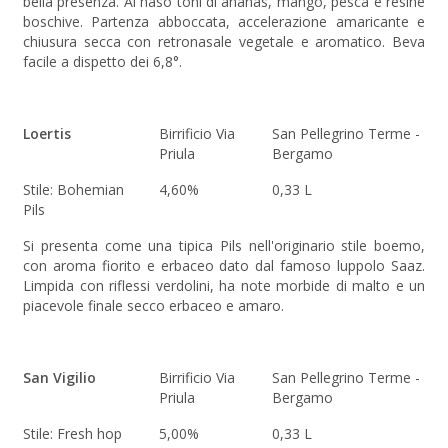
bella presenza. Al naso toni di ananas, mango, pesca e resine
boschive. Partenza abboccata, accelerazione amaricante e
chiusura secca con retronasale vegetale e aromatico. Beva
facile a dispetto dei 6,8°.
Loertis
Birrificio Via
San Pellegrino Terme -
Priula
Bergamo
Stile: Bohemian
4,60%
0,33 L
Pils
Si presenta come una tipica Pils nell'originario stile boemo,
con aroma fiorito e erbaceo dato dal famoso luppolo Saaz.
Limpida con riflessi verdolini, ha note morbide di malto e un
piacevole finale secco erbaceo e amaro.
San Vigilio
Birrificio Via
San Pellegrino Terme -
Priula
Bergamo
Stile: Fresh hop
5,00%
0,33 L