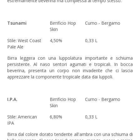
estremamente beverina ma complessa al tempo stesso.
Tsunami
Birrificio Hop
Curno - Bergamo
Skin
Stile: West Coast
4,50%
0,33 L
Pale Ale
Birra leggera con una luppolatura importante e schiuma
persistente. Al naso sentori agumati e tropicali. In bocca
beverina, presenta un corpo non invadente che ci lascia
apprezzare la componente tropicale data dai luppoli.
I.P.A.
Birrificio Hop
Curno - Bergamo
Skin
Stile: American
6,80%
0,33 L
IPA
Birra dal colore dorato tendente all'ambra con una schiuma di